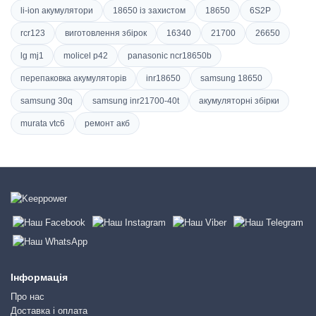
li-ion акумулятори
18650 із захистом
18650
6S2P
rcr123
виготовлення збірок
16340
21700
26650
lg mj1
molicel p42
panasonic ncr18650b
перепаковка акумуляторів
inr18650
samsung 18650
samsung 30q
samsung inr21700-40t
акумуляторні збірки
murata vtc6
ремонт акб
Інформація
Про нас
Доставка і оплата