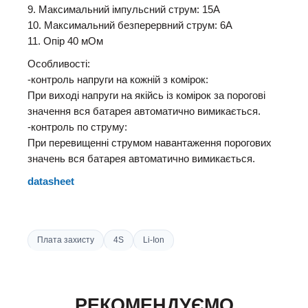
9
.
Максимальний імпульсний струм
:
15A
10
.
Максимальний
безперервний струм
:
6A
11
.
Опір
40
мОм
Особливості:
-контроль напруги на кожній з комірок:
При виході напруги на якійсь із комірок за порогові
значення вся батарея автоматично вимикається.
-контроль по струму:
При перевищенні струмом навантаження порогових
значень вся батарея автоматично вимикається.
datasheet
Плата захисту
4S
Li-Ion
РЕКОМЕНДУЄМО