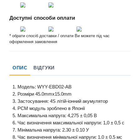
Доступні способи оплати
* обрати спосіб доставки / оплати Ви можете під час
оформлення замовлення
ОПИС
ВІДГУКИ
1
.
Модель:
WYY
-
EBD02
-
AB
2
.
Розміри
45.0mmx15.0mm
3
.
Застосування:
4S
літій
-іонний
акумулятор
4
.
PCM
модуль
зроблено
в Японії
5
.
Максимальна напруга
:
4,275
±
0,05 В
6
.
Час визначення
максимальної напруги
:
1,0
±
0,5 с
7
.
Мінімальна напруга
:
2.30
±
0.10
У
8
.
Час визначення
мінімальної напруги
:
1.0
±
0.5 мс