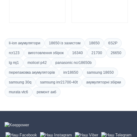
li-ion акумулятори
18650 із захистом
18650
6S2P
rcr123
виготовлення збірок
16340
21700
26650
lg mj1
molicel p42
panasonic ncr18650b
перепаковка акумуляторів
inr18650
samsung 18650
samsung 30q
samsung inr21700-40t
акумуляторні збірки
murata vtc6
ремонт акб