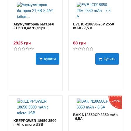
Акумуляторна батарея
EVE ICR18650-26V 2550
21,6В 8,4A*г (збірк...
mAh - 7,5 А
2925 грн
88 грн
Купити
Купити
-25%
BAK N18650CP 3350 mAh
- 6,5А
KEEPPOWER 18650 3500
mAh с micro USB