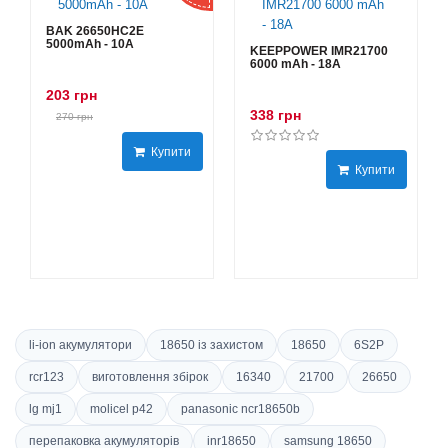
BAK 26650HC2E
5000mAh - 10А
KEEPPOWER IMR21700
6000 mAh - 18А
203 грн
338 грн
270 грн
Купити
Купити
li-ion акумулятори
18650 із захистом
18650
6S2P
rcr123
виготовлення збірок
16340
21700
26650
lg mj1
molicel p42
panasonic ncr18650b
перепаковка акумуляторів
inr18650
samsung 18650