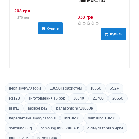
6000 mAh - 18А
203 грн
338 грн
270 грн
Купити
Купити
li-ion акумулятори
18650 із захистом
18650
6S2P
rcr123
виготовлення збірок
16340
21700
26650
lg mj1
molicel p42
panasonic ncr18650b
перепаковка акумуляторів
inr18650
samsung 18650
samsung 30q
samsung inr21700-40t
акумуляторні збірки
murata vtc6
ремонт акб