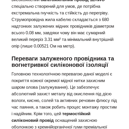
спеціально створений для умов, де потрібна
екстремальна гнучкість та стійкість до перегріву.
Струмопровідна жила кабелю складається з 680
надтонких залужених мідних провідників діаметром
всього 0.08 мм, завдяки чому він має сумарний
великий переріз 3.31 мм² та мінімальний внутрішній
опір (лише 0.00521 Ом на метр).
Переваги залуженого провідника та
вогнетривкої силіконової ізоляції
Головною технологічною перевагою даної моделі є
покриття кожної окремої мідної нитки захисним
шаром олова (залужування). Це забезпечує
абсолютний захист металу від окислення під дією
вологи, кисню, солей та активних речовин флюсу під
час паяння, а також робить процес монтажу простим
і надійним. Крім того, цей
термостійкий
силіконовий провід
оснащений захисною
оболонкою з кремнійорганічної гуми преміальної