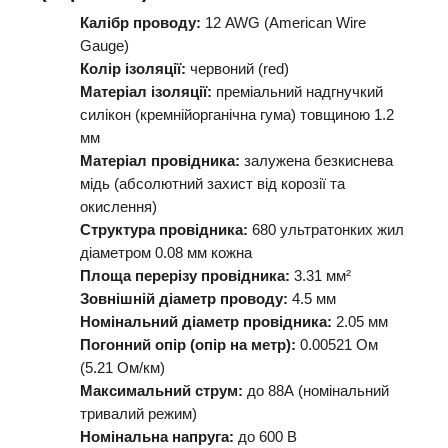
Калібр проводу:
12 AWG (American Wire
Gauge)
Колір ізоляції:
червоний (red)
Матеріал ізоляції:
преміальний надгнучкий
силікон (кремнійорганічна гума) товщиною 1.2
мм
Матеріал провідника:
залужена безкиснева
мідь (абсолютний захист від корозії та
окислення)
Структура провідника:
680 ультратонких жил
діаметром 0.08 мм кожна
Площа перерізу провідника:
3.31 мм²
Зовнішній діаметр проводу:
4.5 мм
Номінальний діаметр провідника:
2.05 мм
Погонний опір (опір на метр):
0.00521 Ом
(5.21 Ом/км)
Максимальний струм:
до 88А (номінальний
тривалий режим)
Номінальна напруга:
до 600 В