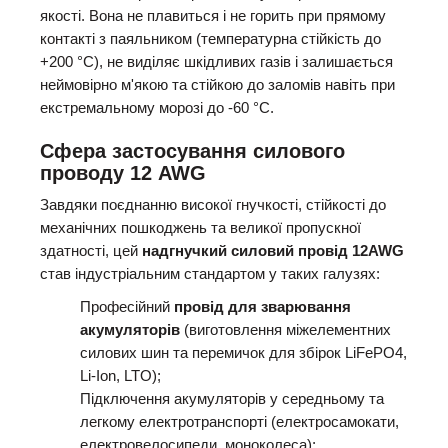
якості. Вона не плавиться і не горить при прямому
контакті з паяльником (температурна стійкість до
+200 °C), не виділяє шкідливих газів і залишається
неймовірно м'якою та стійкою до заломів навіть при
екстремальному морозі до -60 °C.
Сфера застосування силового
проводу 12 AWG
Завдяки поєднанню високої гнучкості, стійкості до
механічних пошкоджень та великої пропускної
здатності, цей
надгнучкий силовий провід 12AWG
став індустріальним стандартом у таких галузях:
Професійний
провід для зварювання
акумуляторів
(виготовлення міжелементних
силових шин та перемичок для збірок LiFePO4,
Li-Ion, LTO);
Підключення акумуляторів у середньому та
легкому електротранспорті (електросамокати,
електровелосипеди, моноколеса);