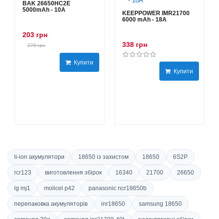
BAK 26650HC2E
5000mAh - 10А
KEEPPOWER IMR21700
6000 mAh - 18А
203 грн
338 грн
270 грн
Купити
Купити
li-ion акумулятори
18650 із захистом
18650
6S2P
rcr123
виготовлення збірок
16340
21700
26650
lg mj1
molicel p42
panasonic ncr18650b
перепаковка акумуляторів
inr18650
samsung 18650