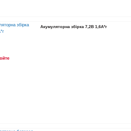
Акумуляторна збірка 7,2В 1,6A*г
юйте