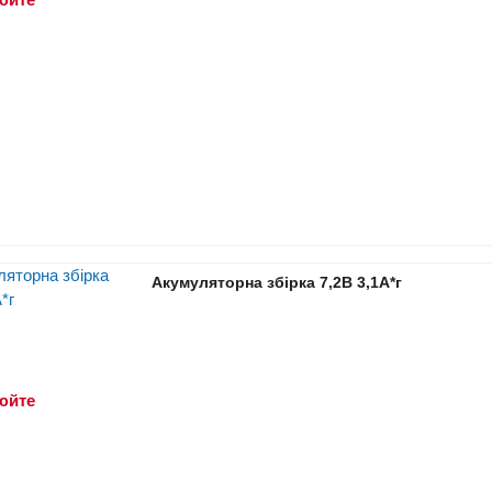
Акумуляторна збірка 7,2В 3,1A*г
юйте