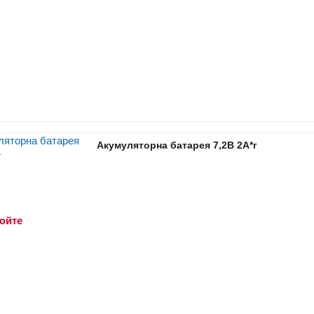
Акумуляторна батарея 7,2В 2A*г
юйте