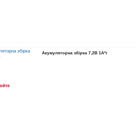
Акумуляторна збірка 7,2В 1A*г
юйте