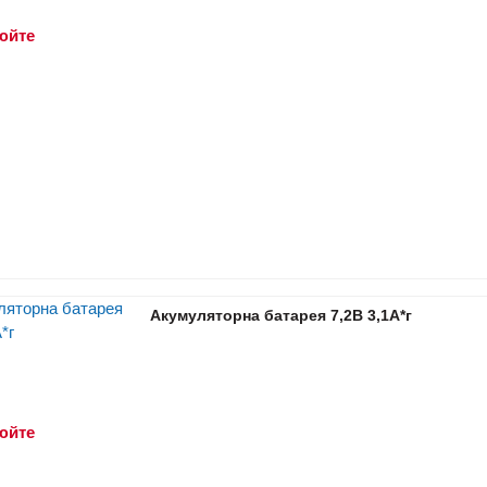
юйте
Акумуляторна батарея 7,2В 3,1A*г
юйте