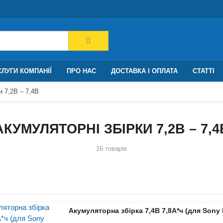
ЛУГИ КОМПАНІЇ
ПРО НАС
ДОСТАВКА І ОПЛАТА
СТАТТІ
и 7,2В – 7,4В
АКУМУЛЯТОРНІ ЗБІРКИ 7,2В – 7,4
16 товарів
Акумуляторна збірка 7,4В 7,8A*ч (для Sony