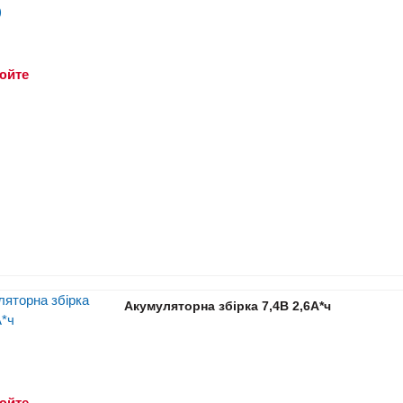
юйте
Акумуляторна збірка 7,4В 2,6A*ч
юйте