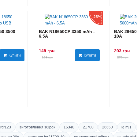
-25%
0 3500
BAK N18650CP 3350 mAh -
BAK 26650
6,5А
10А
149 грн
203 грн
Купити
Купити
198 грн
270 грн
rcr123
виготовлення збірок
16340
21700
26650
lg mj1