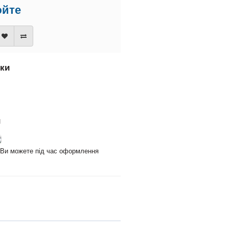
юйте
вки
и
и Ви можете під час оформлення