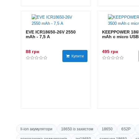
EVE ICR18650-26V 2550
KEEPPOWER 1865
mAh - 7,5 А
mAh с micro USB
88 грн
495 грн
Купити
li-ion акумулятори
18650 із захистом
18650
6S2P