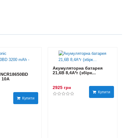
Акумуляторна батарея
21,6В 8,4A*г (збірк...
 NCR18650BD
- 10А
2925 грн
Купити
Купити