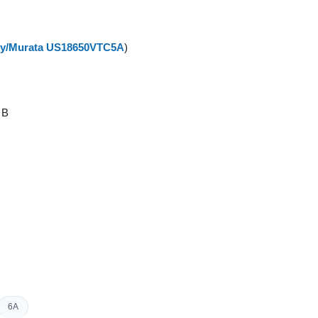
y/Murata US18650VTC5A
)
 B
6A