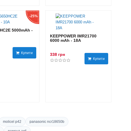
-25%
HC2E 5000mAh -
KEEPPOWER IMR21700
6000 mAh - 18А
Купити
338 грн
Купити
molicel p42
panasonic ncr18650b