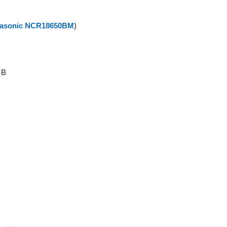
asonic NCR18650BM
)
 B