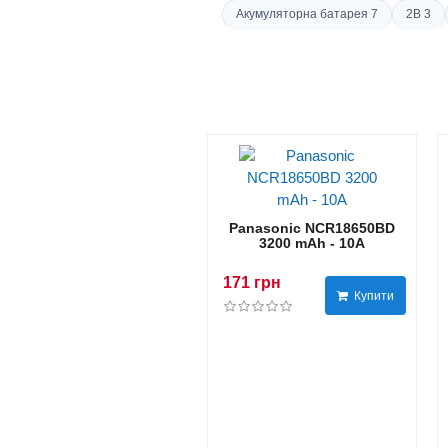
Акумуляторна батарея 7
2В 3
Panasonic NCR18650BD
3200 mAh - 10А
171 грн
Купити