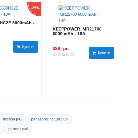
-25%
HC2E 5000mAh -
KEEPPOWER IMR21700
6000 mAh - 18А
Купити
338 грн
Купити
molicel p42
panasonic ncr18650b
ремонт акб