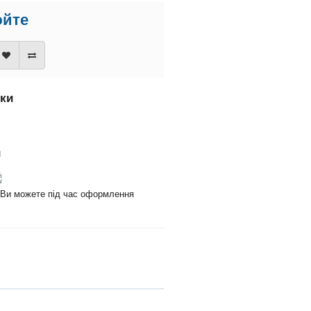
юйте
вки
и
и Ви можете під час оформлення