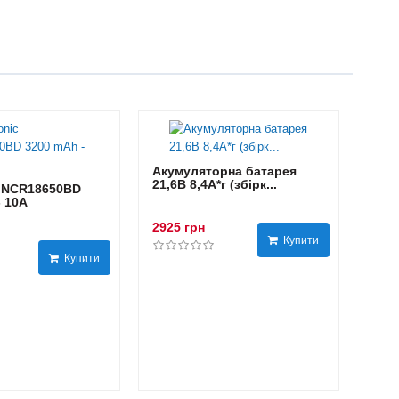
Акумуляторна батарея
21,6В 8,4A*г (збірк...
 NCR18650BD
- 10А
2925 грн
Купити
Купити