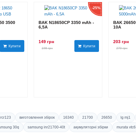
-25%
0 3500
BAK N18650CP 3350 mAh -
BAK 26650
6,5А
10А
149 грн
203 грн
Купити
Купити
198 грн
270 грн
rcr123
виготовлення збірок
16340
21700
26650
lg mj1
amsung 30q
samsung inr21700-40t
акумуляторні збірки
murata vtc6