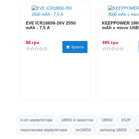
EVE ICR18650-26V 2550
KEEPPOWER 1865
mAh - 7,5 А
mAh с micro USB
88 грн
495 грн
Купити
li-ion акумулятори
18650 із захистом
18650
6S2P
перепаковка акумуляторів
inr18650
samsung 18650
s