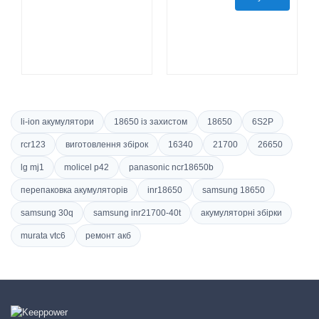
li-ion акумулятори
18650 із захистом
18650
6S2P
rcr123
виготовлення збірок
16340
21700
26650
lg mj1
molicel p42
panasonic ncr18650b
перепаковка акумуляторів
inr18650
samsung 18650
samsung 30q
samsung inr21700-40t
акумуляторні збірки
murata vtc6
ремонт акб