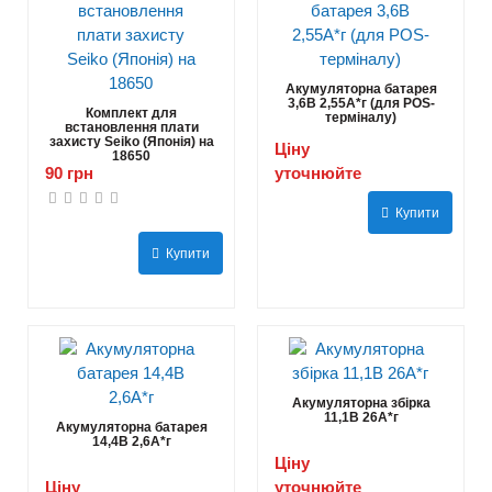
Акумуляторна батарея
3,6В 2,55А*г (для POS-
Комплект для
терміналу)
встановлення плати
захисту Seiko (Японія) на
Ціну
18650
90 грн
уточнюйте
Купити
Купити
Акумуляторна збірка
11,1В 26A*г
Акумуляторна батарея
14,4В 2,6A*г
Ціну
Ціну
уточнюйте