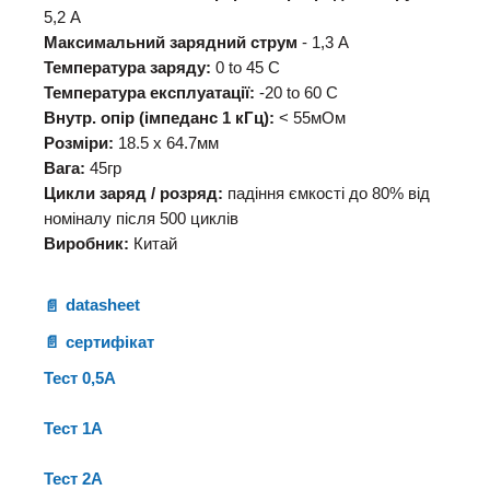
5,2 А
Максимальний зарядний струм
- 1,3 А
Температура заряду:
0 to 45 C
Температура експлуатації:
-20 to 60 C
Внутр. опір (імпеданс 1 кГц):
< 55мОм
Розміри:
18.5 х 64.7мм
Вага:
45гр
Цикли заряд / розряд:
падіння ємкості до 80% від
номіналу після 500 циклів
Виробник:
Китай
datasheet
сертифікат
Тест 0,5А
Тест 1А
Тест 2А