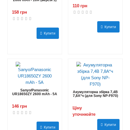
2600 mAh - 10А (версія 3)
110 грн
158 грн
Купити
Купити
Sanyo/Panasonic
Акумуляторна збірка 7,4В
UR18650ZY 2600 mAh - 5А
7,8A*ч (для Sony NP-F970)
146 грн
Ціну
уточнюйте
Купити
Купити