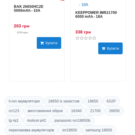
BAK 26650HC2E
5000mAh - 10А
KEEPPOWER IMR21700
6000 mAh - 18А
203 грн
338 грн
270 грн
Купити
Купити
li-ion акумулятори
18650 із захистом
18650
6S2P
rcr123
виготовлення збірок
16340
21700
26650
lg mj1
molicel p42
panasonic ncr18650b
перепаковка акумуляторів
inr18650
samsung 18650