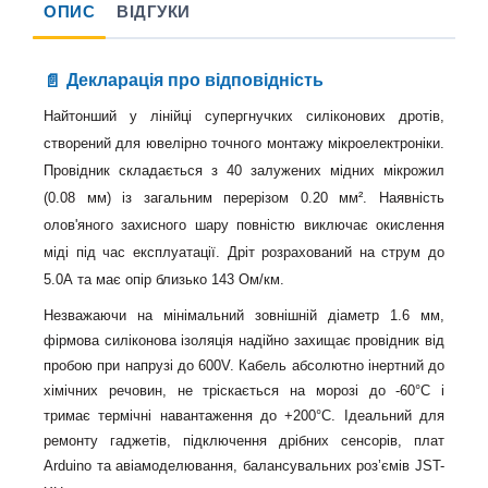
ОПИС
ВІДГУКИ
Декларація про відповідність
Найтонший у лінійці супергнучких силіконових дротів,
створений для ювелірно точного монтажу мікроелектроніки.
Провідник складається з 40 залужених мідних мікрожил
(0.08 мм) із загальним перерізом 0.20 мм². Наявність
олов'яного захисного шару повністю виключає окислення
міді під час експлуатації. Дріт розрахований на струм до
5.0А та має опір близько 143 Ом/км.
Незважаючи на мінімальний зовнішній діаметр 1.6 мм,
фірмова силіконова ізоляція надійно захищає провідник від
пробою при напрузі до 600V. Кабель абсолютно інертний до
хімічних речовин, не тріскається на морозі до -60°C і
тримає термічні навантаження до +200°C. Ідеальний для
ремонту гаджетів, підключення дрібних сенсорів, плат
Arduino та авіамоделювання
, балансувальних роз’ємів
JST-