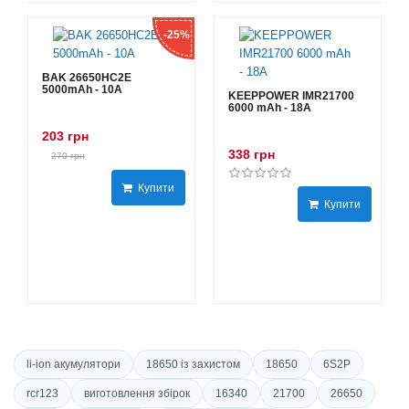
-25%
BAK 26650HC2E
5000mAh - 10А
KEEPPOWER IMR21700
6000 mAh - 18А
203 грн
338 грн
270 грн
Купити
Купити
li-ion акумулятори
18650 із захистом
18650
6S2P
rcr123
виготовлення збірок
16340
21700
26650