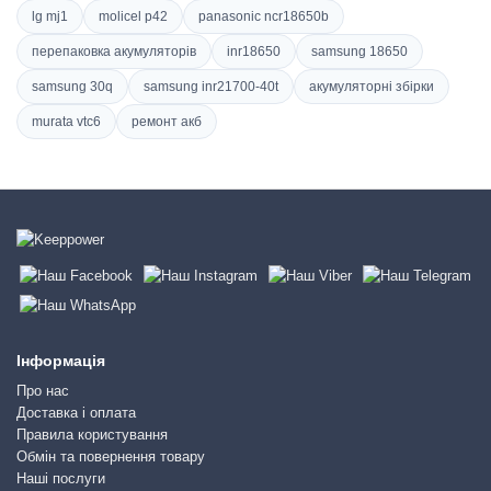
lg mj1
molicel p42
panasonic ncr18650b
перепаковка акумуляторів
inr18650
samsung 18650
samsung 30q
samsung inr21700-40t
акумуляторні збірки
murata vtc6
ремонт акб
Інформація
Про нас
Доставка і оплата
Правила користування
Обмін та повернення товару
Наші послуги