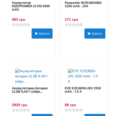
Акумулятор
Panasonic NCR18650BD
KEEPPOWER 21700 6000
3200 mAh - 10А
mAh
563 грн
171 грн
Купити
Купити
Акумуляторна батарея
EVE ICR18650-26V 2550
21,6В 8,4A*г (збірк...
mAh - 7,5 А
2925 грн
88 грн