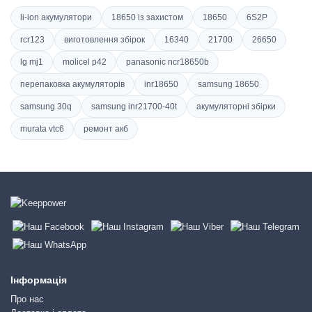
li-ion акумулятори
18650 із захистом
18650
6S2P
rcr123
виготовлення збірок
16340
21700
26650
lg mj1
molicel p42
panasonic ncr18650b
перепаковка акумуляторів
inr18650
samsung 18650
samsung 30q
samsung inr21700-40t
акумуляторні збірки
murata vtc6
ремонт акб
Інформація
Про нас