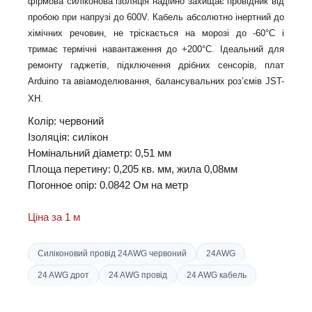
фірмова силіконова ізоляція надійно захищає провідник від
пробою при напрузі до 600V. Кабель абсолютно інертний до
хімічних речовин, не тріскається на морозі до -60°C і
тримає термічні навантаження до +200°C. Ідеальний для
ремонту гаджетів, підключення дрібних сенсорів, плат
Arduino та авіамоделювання
, балансувальних роз’ємів
JST-
XH
.
Колір: червоний
Ізоляція: силікон
Номінальний діаметр: 0,51 мм
Площа перетину: 0,205 кв. мм, жила 0,08мм
Погонное опір: 0.0842 Ом на метр
Ціна за 1 м
Силіконовий провід 24AWG червоний
24AWG
24 AWG дрот
24 AWG провід
24 AWG кабель