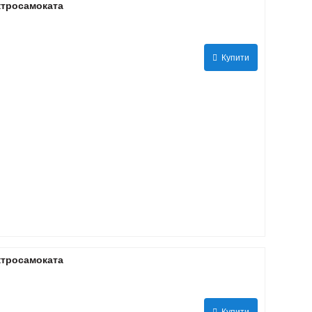
ктросамоката
Купити
ктросамоката
Купити