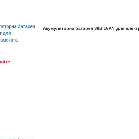
Акумуляторна батарея 36В 16А*г для елек
юйте