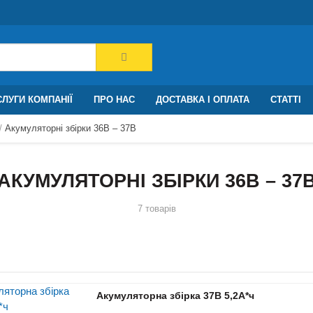
ЛУГИ КОМПАНІЇ
ПРО НАС
ДОСТАВКА І ОПЛАТА
СТАТТІ
Акумуляторні збірки 36В – 37В
АКУМУЛЯТОРНІ ЗБІРКИ 36В – 37
7 товарів
Акумуляторна збірка 37В 5,2A*ч