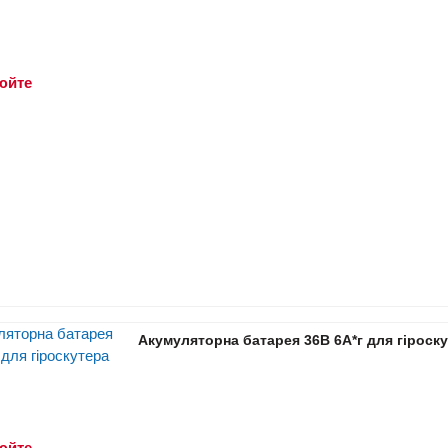
юйте
Акумуляторна батарея 36В 6А*г для гіроск
юйте