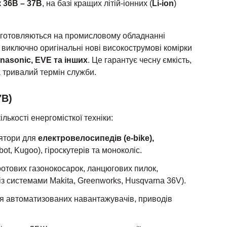
 36В – 37В
, на базі кращих літій-іонних (
Li-ion
)
виготовляються на промисловому обладнанні
 виключно оригінальні нові високострумові комірки
anasonic,
EVE та інших
. Це гарантує чесну ємкість,
а тривалий термін служби.
7В)
лькості енергомісткої техніки:
лятори для
електровелосипедів (e-bike),
t, Kugoo), гіроскутерів та моноколіс.
ротових газонокосарок, ланцюгових пилок,
із системами Makita, Greenworks, Husqvarna 36V).
 автоматизованих навантажувачів, приводів