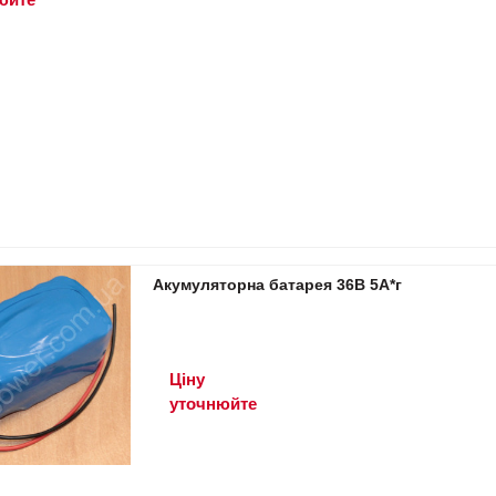
Акумуляторна батарея 36В 5А*г
Ціну
уточнюйте