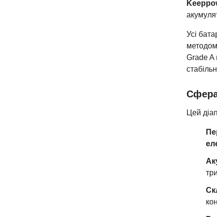
Keeppow
акумуля
Усі бат
методо
Grade A 
стабільн
Сфера 
Цей діап
Пе
ел
Ак
три
Ск
ко