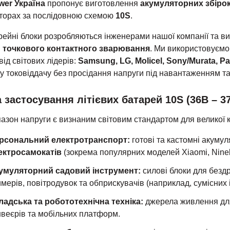
er Україна
пропонує виготовлення
акумуляторних збірок
торах за послідовною схемою
10S
.
арейні блоки розробляються інженерами нашої компанії та 
м
точкового контактного зварювання
. Ми використовуємо
від світових лідерів:
Samsung, LG, Molicel, Sony/Murata, P
у токовіддачу без просідання напруги під навантаженням т
застосування літієвих батарей 10S (36В – 3
азон напруги є визнаним світовим стандартом для великої кі
рсональний електротранспорт:
готові та кастомні акуму
ектросамокатів
(зокрема популярних моделей Xiaomi, Ninebo
умуляторний садовий інструмент:
силові блоки для безд
мерів, повітродувок та обприскувачів (наприклад, сумісних 
ладська та робототехнічна техніка:
джерела живлення для
нвеєрів та мобільних платформ.