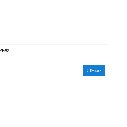
борду
Купити