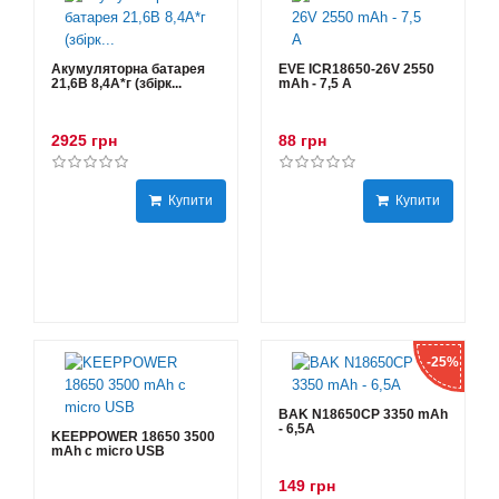
Акумуляторна батарея
EVE ICR18650-26V 2550
21,6В 8,4A*г (збірк...
mAh - 7,5 А
2925 грн
88 грн
Купити
Купити
-25%
BAK N18650CP 3350 mAh
- 6,5А
KEEPPOWER 18650 3500
mAh с micro USB
149 грн