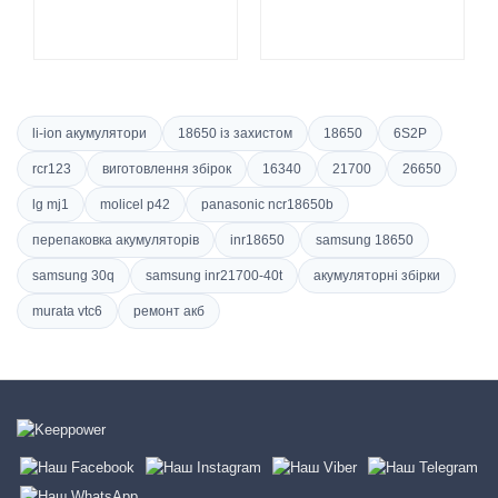
li-ion акумулятори
18650 із захистом
18650
6S2P
rcr123
виготовлення збірок
16340
21700
26650
lg mj1
molicel p42
panasonic ncr18650b
перепаковка акумуляторів
inr18650
samsung 18650
samsung 30q
samsung inr21700-40t
акумуляторні збірки
murata vtc6
ремонт акб