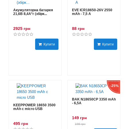
Акумуляторна батарея
EVE ICR18650-26V 2550
21,6В 8,4A*г (збірк...
mAh - 7,5 А
2925 грн
88 грн
Купити
Купити
-25%
BAK N18650CP 3350 mAh
- 6,5А
KEEPPOWER 18650 3500
mAh с micro USB
149 грн
495 грн
198 грн