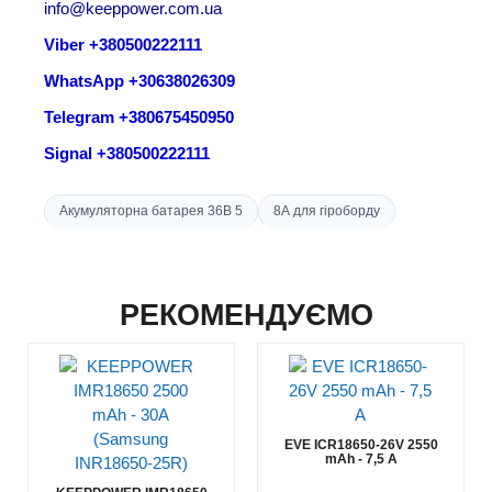
info@keeppower.com.ua
Viber +380500222111
WhatsApp +30638026309
Telegram +380675450950
Signal +380500222111
Акумуляторна батарея 36В 5
8А для гіроборду
РЕКОМЕНДУЄМО
EVE ICR18650-26V 2550
mAh - 7,5 А