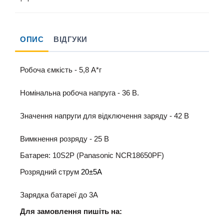
ОПИС
ВІДГУКИ
Робоча ємкість
- 5,8
A*г
Номінальна робоча
напруга -
36
B.
Значення напруги
для відключення
заряду -
42
В
Вимкнення
розряду -
25
В
Батарея:
10S2P
(Panasonic NCR18650PF)
Розрядний струм
20±5A
Зарядка
батареї
до 3А
Для замовлення пишіть на: