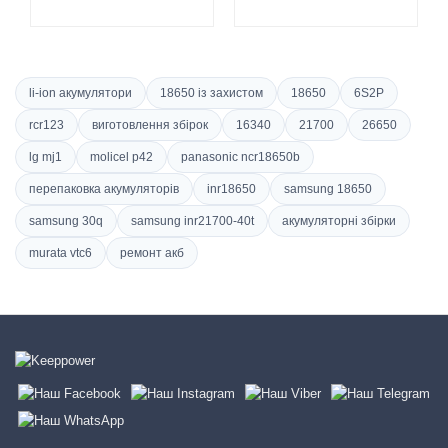
li-ion акумулятори
18650 із захистом
18650
6S2P
rcr123
виготовлення збірок
16340
21700
26650
lg mj1
molicel p42
panasonic ncr18650b
перепаковка акумуляторів
inr18650
samsung 18650
samsung 30q
samsung inr21700-40t
акумуляторні збірки
murata vtc6
ремонт акб