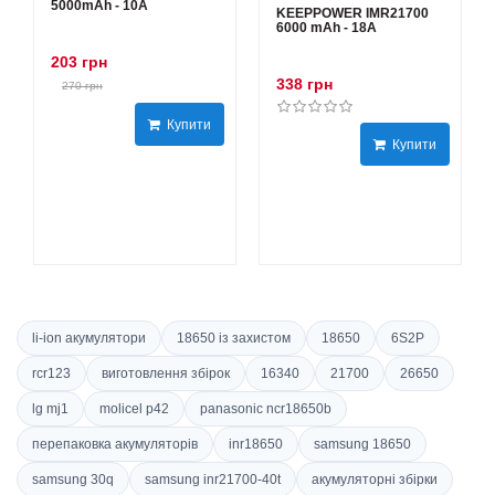
5000mAh - 10А
KEEPPOWER IMR21700
6000 mAh - 18А
203 грн
338 грн
270 грн
Купити
Купити
li-ion акумулятори
18650 із захистом
18650
6S2P
rcr123
виготовлення збірок
16340
21700
26650
lg mj1
molicel p42
panasonic ncr18650b
перепаковка акумуляторів
inr18650
samsung 18650
samsung 30q
samsung inr21700-40t
акумуляторні збірки