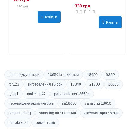
203 грн
338 грн
270 грн
Купити
Купити
li-ion акумулятори
18650 із захистом
18650
6S2P
rcr123
виготовлення збірок
16340
21700
26650
lg mj1
molicel p42
panasonic ncr18650b
перепаковка акумуляторів
inr18650
samsung 18650
samsung 30q
samsung inr21700-40t
акумуляторні збірки
murata vtc6
ремонт акб