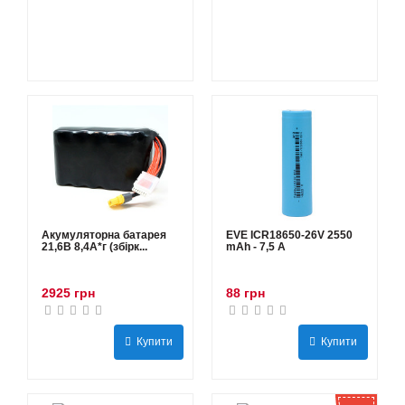
Акумуляторна батарея
EVE ICR18650-26V 2550
21,6В 8,4A*г (збірк...
mAh - 7,5 А
2925 грн
88 грн
Купити
Купити