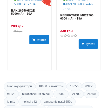
BAK 26650HC2E
5000mAh - 10А
KEEPPOWER IMR21700
6000 mAh - 18А
203 грн
338 грн
270 грн
Купити
Купити
li-ion акумулятори
18650 із захистом
18650
6S2P
rcr123
виготовлення збірок
16340
21700
26650
lg mj1
molicel p42
panasonic ncr18650b