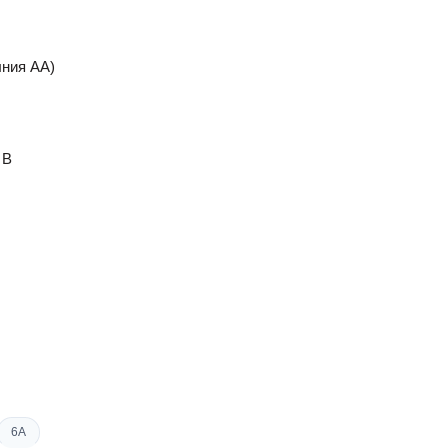
лния АА)
 B
6A