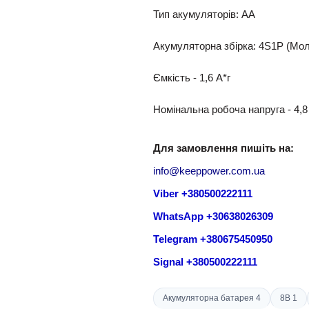
Тип акумуляторів: АА
Акумуляторна збірка: 4S1P (Мо
Ємкість - 1,6 A*г
Номінальна робоча напруга - 4,8
Для замовлення пишіть на:
info@keeppower.com.ua
Viber +380500222111
WhatsApp +30638026309
Telegram +380675450950
Signal +380500222111
Акумуляторна батарея 4
8В 1