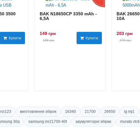
0 3500
BAK N18650CP 3350 mAh -
BAK 26650
6,5А
10А
149 грн
203 грн
Купити
Купити
198 грн
270 грн
rcr123
виготовлення збірок
16340
21700
26650
lg mj1
amsung 30q
samsung inr21700-40t
акумуляторні збірки
murata vtc6