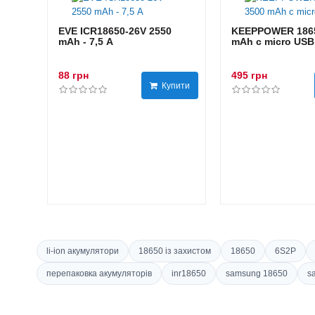
EVE ICR18650-26V 2550
KEEPPOWER 1865
mAh - 7,5 А
mAh с micro USB
88 грн
495 грн
Купити
li-ion акумулятори
18650 із захистом
18650
6S2P
перепаковка акумуляторів
inr18650
samsung 18650
s