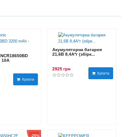
Акумуляторна батарея
21,6В 8,4A*г (збірк...
 NCR18650BD
- 10А
2925 грн
Купити
Купити
-25%