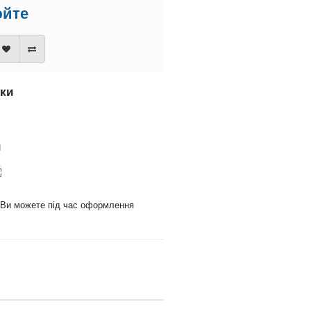
юйте
вки
и
и Ви можете під час оформлення