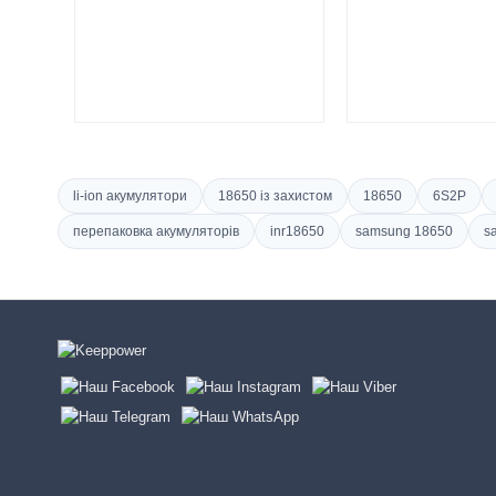
li-ion акумулятори
18650 із захистом
18650
6S2P
перепаковка акумуляторів
inr18650
samsung 18650
s