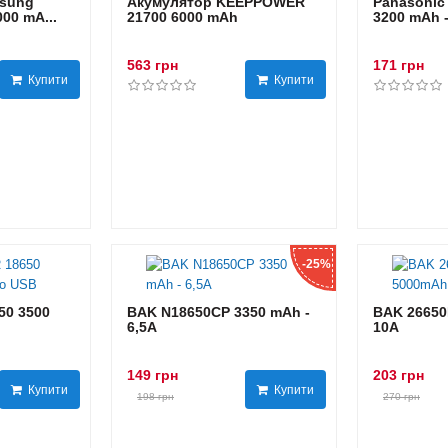
sung
Акумулятор KEEPPOWER
Panasonic
00 mA...
21700 6000 mAh
3200 mAh 
563 грн
171 грн
Купити
Купити
-25%
0 3500
BAK N18650CP 3350 mAh -
BAK 26650
6,5А
10А
149 грн
203 грн
Купити
Купити
198 грн
270 грн