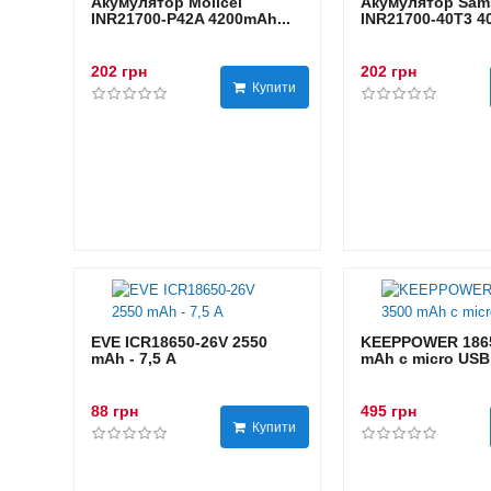
Акумулятор Molicel
Акумулятор Sam
INR21700-P42A 4200mAh...
INR21700-40T3 40
202 грн
202 грн
Купити
EVE ICR18650-26V 2550
KEEPPOWER 1865
mAh - 7,5 А
mAh с micro USB
88 грн
495 грн
Купити