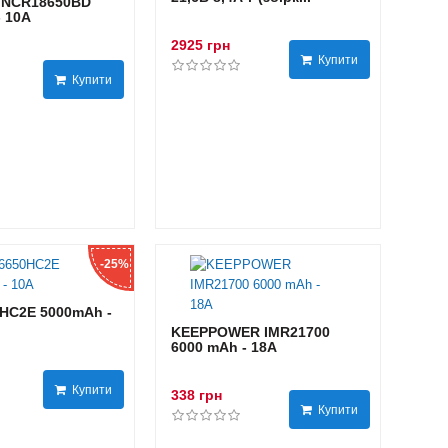
 NCR18650BD
- 10А
2925 грн
Купити
Купити
-25%
HC2E 5000mAh -
KEEPPOWER IMR21700
6000 mAh - 18А
Купити
338 грн
Купити