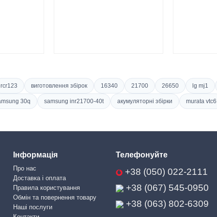
rcr123
виготовлення збірок
16340
21700
26650
lg mj1
amsung 30q
samsung inr21700-40t
акумуляторні збірки
murata vtc6
Інформація
Телефонуйте
Про нас
+38 (050) 022-2111
Доставка і оплата
+38 (067) 545-0950
Правила користування
Обмін та повернення товару
+38 (063) 802-6309
Наші послуги
Контакти