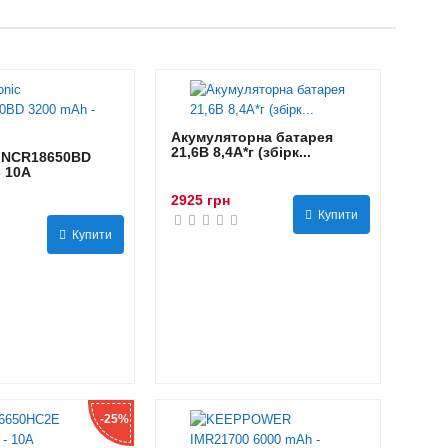
Акумуляторна батарея
21,6В 8,4A*г (збірк...
 NCR18650BD
- 10А
2925 грн
Купити
Купити
-25%