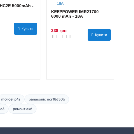
HC2E 5000mAh -
KEEPPOWER IMR21700
6000 mAh - 18А
Купити
338 грн
Купити
molicel p42
panasonic ncr18650b
tc6
ремонт акб