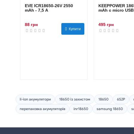
EVE ICR18650-26V 2550
KEEPPOWER 1865
mAh - 7,5 А
mAh с micro USB
88 грн
495 грн
Купити
li-ion акумулятори
18650 із захистом
18650
6S2P
перепаковка акумуляторів
inr18650
samsung 18650
s