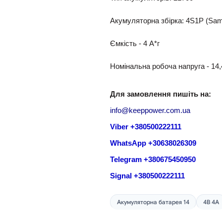
Акумуляторна збірка: 4S1P (Sa
Ємкість - 4 A*г
Номінальна робоча напруга - 14,
Для замовлення пишіть на:
info@keeppower.com.ua
Viber +380500222111
WhatsApp +30638026309
Telegram +380675450950
Signal +380500222111
Акумуляторна батарея 14
4В 4A