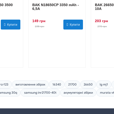
0 3500
BAK N18650CP 3350 mAh -
BAK 26650
6,5А
10А
149 грн
203 грн
Купити
Купити
198 грн
270 грн
rcr123
виготовлення збірок
16340
21700
26650
lg mj1
amsung 30q
samsung inr21700-40t
акумуляторні збірки
murata v