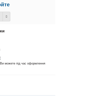
юйте
вки
и
и Ви можете під час оформлення