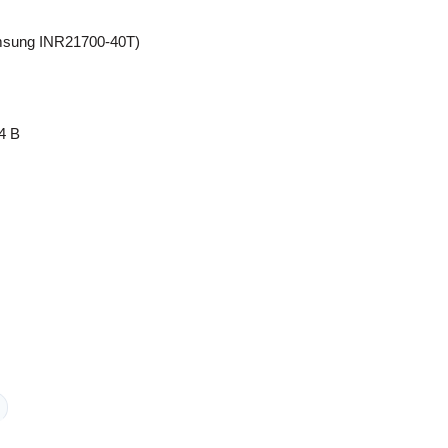
msung INR21700-40T)
4 B