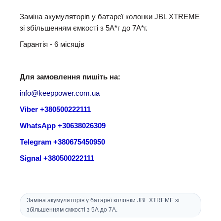
Заміна акумуляторів у батареї колонки JBL XTREME
зі збільшенням ємкості з 5А*г до 7А*г.
Гарантія - 6 місяців
Для замовлення пишіть на:
info@keeppower.com.ua
Viber +380500222111
WhatsApp +30638026309
Telegram +380675450950
Signal +380500222111
Заміна акумуляторів у батареї колонки JBL XTREME зі
збільшенням ємкості з 5А до 7А.