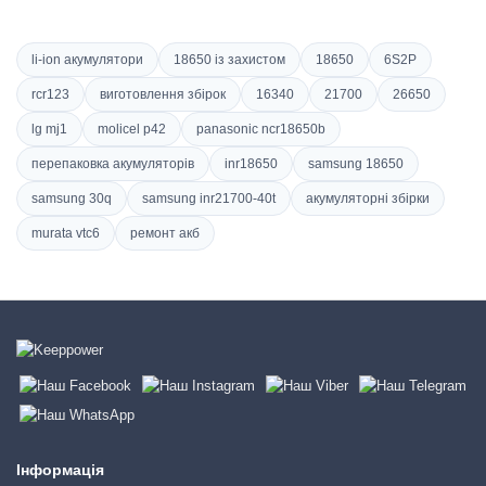
li-ion акумулятори
18650 із захистом
18650
6S2P
rcr123
виготовлення збірок
16340
21700
26650
lg mj1
molicel p42
panasonic ncr18650b
перепаковка акумуляторів
inr18650
samsung 18650
samsung 30q
samsung inr21700-40t
акумуляторні збірки
murata vtc6
ремонт акб
Інформація