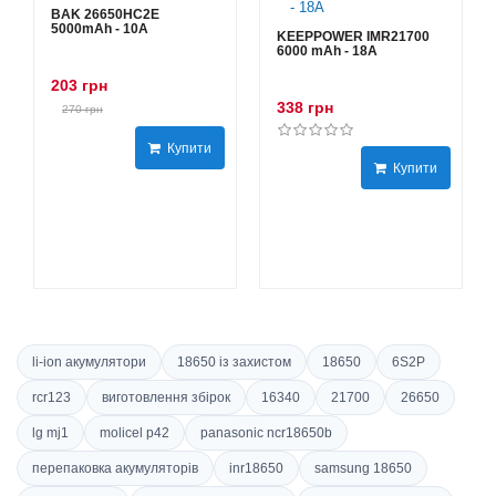
BAK 26650HC2E
5000mAh - 10А
KEEPPOWER IMR21700
6000 mAh - 18А
203 грн
338 грн
270 грн
Купити
Купити
li-ion акумулятори
18650 із захистом
18650
6S2P
rcr123
виготовлення збірок
16340
21700
26650
lg mj1
molicel p42
panasonic ncr18650b
перепаковка акумуляторів
inr18650
samsung 18650