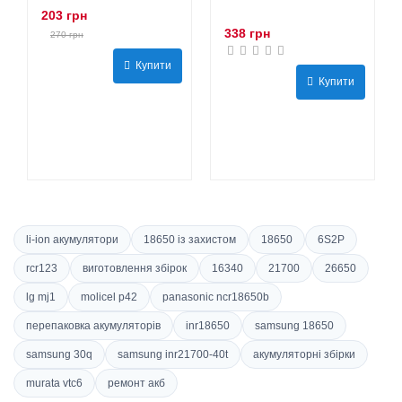
203 грн
338 грн
270 грн
Купити
Купити
li-ion акумулятори
18650 із захистом
18650
6S2P
rcr123
виготовлення збірок
16340
21700
26650
lg mj1
molicel p42
panasonic ncr18650b
перепаковка акумуляторів
inr18650
samsung 18650
samsung 30q
samsung inr21700-40t
акумуляторні збірки
murata vtc6
ремонт акб