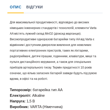
ОПИС
ВІДГУКИ
Для максимальної продуктивності, відповідно до високих
німецьких інженерних стандартів і технологій, елементи Varta
AA містять лужний склад MnO2 (діоксид марганцю).
Високопродуктивні одноразові батарейки типу AA від Varta є
відмінним і доступним джерелом живлення для невеликих
портативних електронних пристроїв, таких як ліхтарики,
радіоприймачі, дитячі іграшки, годинники, клавіатури, миші та
пульти дистанційного керування, а також для спеціальних
приборів артеріального тиску. Термін придатності 10 років
означає, що кілька запасних батарей завжди будуть під рукою
вдома, в офісі та на роботі.
Типорозмір:
батарейка тип АА
Електроліт:
Alkaline
Напруга:
1,5 В
Виробник:
VARTA (Німеччина)