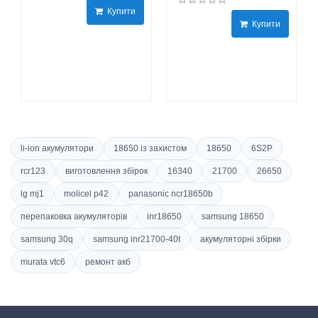
Купити
Купити
li-ion акумулятори
18650 із захистом
18650
6S2P
rcr123
виготовлення збірок
16340
21700
26650
lg mj1
molicel p42
panasonic ncr18650b
перепаковка акумуляторів
inr18650
samsung 18650
samsung 30q
samsung inr21700-40t
акумуляторні збірки
murata vtc6
ремонт акб