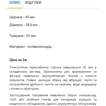
ОПИС
ВІДГУКИ
Ширина - 45 мм
Діаметр - 28,5 мм
Товщина - 0,1 мм
Матеріал - полівінілхлорід
Ціна
за 1м
Тонкостінна термозбіжна стрічка завширшки 45 мм у
складеному вигляді. Призначена для формування та
фіксації невеликих акумуляторних блоків з кількох
елементів. Плівка захищає збірку від вібрацій, тертя та
потрапляння дрібного сміття чи крапель води всередину
готового пристрою.
Застосування:
п
акування невеликих збірок (наприклад,
1S2P або лінійних стеків) для ліхтариків, іграшок та
медичного обладнання
, одного акумулятора типорозміру