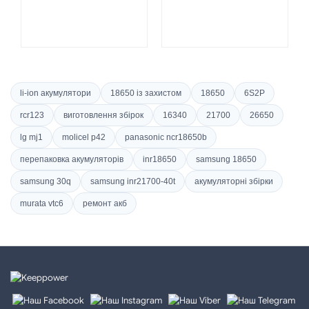
li-ion акумулятори
18650 із захистом
18650
6S2P
rcr123
виготовлення збірок
16340
21700
26650
lg mj1
molicel p42
panasonic ncr18650b
перепаковка акумуляторів
inr18650
samsung 18650
samsung 30q
samsung inr21700-40t
акумуляторні збірки
murata vtc6
ремонт акб