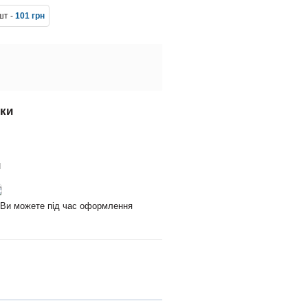
шт -
101 грн
вки
и
и Ви можете під час оформлення