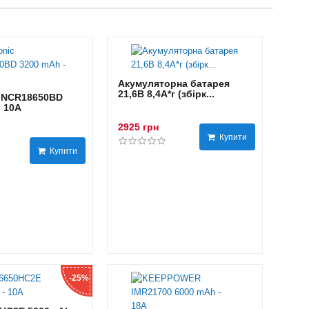
Акумуляторна батарея
21,6В 8,4A*г (збірк...
 NCR18650BD
- 10А
2925 грн
Купити
Купити
-25%