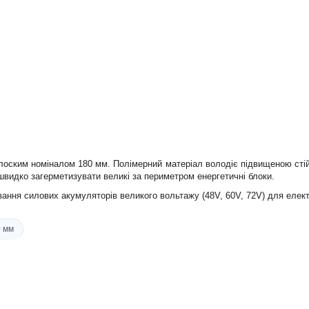
лоским номіналом 180 мм. Полімерний матеріал володіє підвищеною сті
видко загерметизувати великі за периметром енергетичні блоки.
вання силових акумуляторів великого вольтажу (48V, 60V, 72V) для елек
 мм