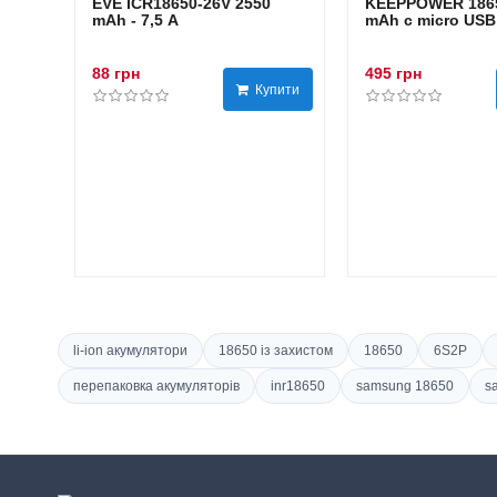
EVE ICR18650-26V 2550
KEEPPOWER 1865
mAh - 7,5 А
mAh с micro USB
88 грн
495 грн
Купити
li-ion акумулятори
18650 із захистом
18650
6S2P
перепаковка акумуляторів
inr18650
samsung 18650
s