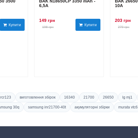
0 3500
BAK N18650CP 3350 mAh -
BAK 26650
6,5А
10А
149 грн
203 грн
Купити
Купити
198 грн
270 грн
rcr123
виготовлення збірок
16340
21700
26650
lg mj1
amsung 30q
samsung inr21700-40t
акумуляторні збірки
murata vtc6