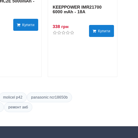
HC2E 5000mAh -
KEEPPOWER IMR21700
6000 mAh - 18А
Купити
338 грн
Купити
molicel p42
panasonic ncr18650b
ремонт акб