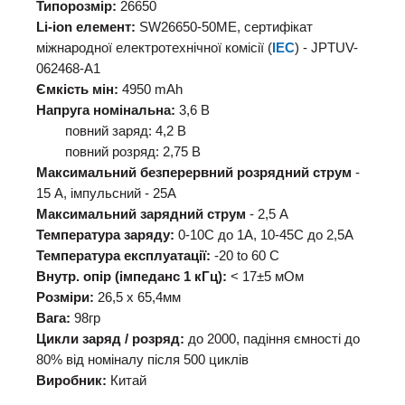
Типорозмір:
26650
Li-ion елемент:
SW26650-50ME, сертифікат
міжнародної електротехнічної комісії (
IEC
) - JPTUV-
062468-A1
Ємкість мін:
4950 mAh
Напруга номінальна:
3,6 В
повний заряд: 4,2 В
повний розряд: 2,75 В
Максимальний безперервний розрядний струм
-
15 А, імпульсний - 25А
Максимальний зарядний струм
- 2,5 А
Температура заряду:
0-10С до 1А, 10-45C до 2,5А
Температура експлуатації:
-20 to 60 C
Внутр. опір (імпеданс 1 кГц):
< 17±5 мОм
Розміри:
26,5 х 65,4мм
Вага:
98гр
Цикли заряд / розряд:
до 2000, падіння ємності до
80% від номіналу після 500 циклів
Виробник:
Китай