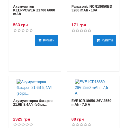
Акумулятор
Panasonic NCR18650BD
KEEPPOWER 21700 6000
3200 mAh - 10А
mAh
563 грн
171 грн
Купити
Купити
Акумуляторна батарея
EVE ICR18650-26V 2550
21,6В 8,4A*г (збірк...
mAh - 7,5 А
2925 грн
88 грн