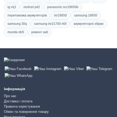
lg mj1
molicel p42
panasonic ncr18650b
перепаковка акумуляторів
inr18650
samsung 18650
samsung 30q
samsung inr21700-40t
акумуляторні збірки
murata vtc6
ремонт акб
Інформація
Про нас
Доставка і оплата
Правила користування
Обмін та повернення товару
Наші послуги