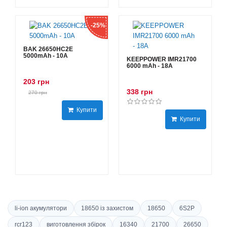
-25%
BAK 26650HC2E
5000mAh - 10А
KEEPPOWER IMR21700
6000 mAh - 18А
203 грн
338 грн
270 грн
Купити
Купити
li-ion акумулятори
18650 із захистом
18650
6S2P
rcr123
виготовлення збірок
16340
21700
26650