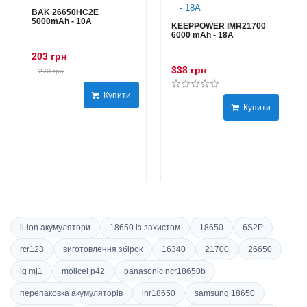
BAK 26650HC2E
5000mAh - 10А
KEEPPOWER IMR21700
6000 mAh - 18А
203 грн
338 грн
270 грн
Купити
Купити
li-ion акумулятори
18650 із захистом
18650
6S2P
rcr123
виготовлення збірок
16340
21700
26650
lg mj1
molicel p42
panasonic ncr18650b
перепаковка акумуляторів
inr18650
samsung 18650