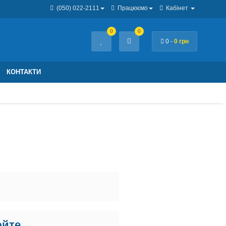
(050) 022-2111
Працюємо
Кабінет
0
0
0 -
0 грн
КОНТАКТИ
юйте