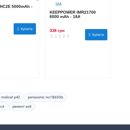
HC2E 5000mAh -
KEEPPOWER IMR21700
6000 mAh - 18А
Купити
338 грн
Купити
molicel p42
panasonic ncr18650b
tc6
ремонт акб