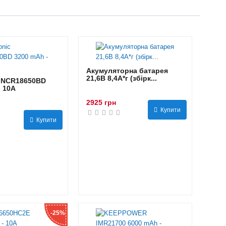
Акумуляторна батарея
21,6В 8,4A*г (збірк...
 NCR18650BD
- 10А
2925 грн
Купити
Купити
-25%