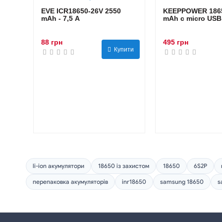
EVE ICR18650-26V 2550
KEEPPOWER 1865
mAh - 7,5 А
mAh с micro USB
88 грн
495 грн
Купити
li-ion акумулятори
18650 із захистом
18650
6S2P
перепаковка акумуляторів
inr18650
samsung 18650
s