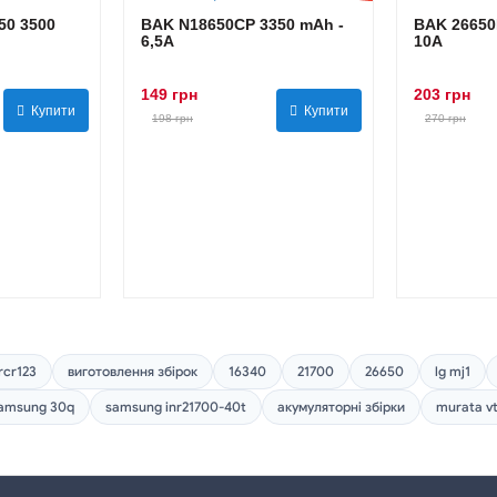
0 3500
BAK N18650CP 3350 mAh -
BAK 26650
6,5А
10А
149 грн
203 грн
Купити
Купити
198 грн
270 грн
rcr123
виготовлення збірок
16340
21700
26650
lg mj1
amsung 30q
samsung inr21700-40t
акумуляторні збірки
murata v