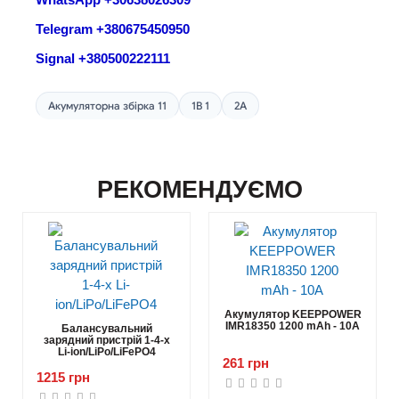
WhatsApp +30638026309
Telegram +380675450950
Signal +380500222111
Акумуляторна збірка 11
1В 1
2A
РЕКОМЕНДУЄМО
Акумулятор KEEPPOWER
IMR18350 1200 mAh - 10А
Балансувальний
зарядний пристрій 1-4-х
Li-ion/LiPo/LiFePO4
261 грн
1215 грн