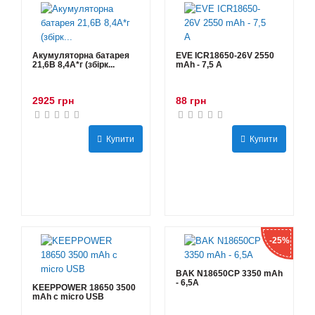
Акумуляторна батарея
EVE ICR18650-26V 2550
21,6В 8,4A*г (збірк...
mAh - 7,5 А
2925 грн
88 грн
Купити
Купити
-25%
BAK N18650CP 3350 mAh
- 6,5А
KEEPPOWER 18650 3500
mAh с micro USB