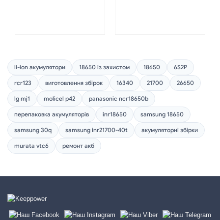
li-ion акумулятори
18650 із захистом
18650
6S2P
rcr123
виготовлення збірок
16340
21700
26650
lg mj1
molicel p42
panasonic ncr18650b
перепаковка акумуляторів
inr18650
samsung 18650
samsung 30q
samsung inr21700-40t
акумуляторні збірки
murata vtc6
ремонт акб