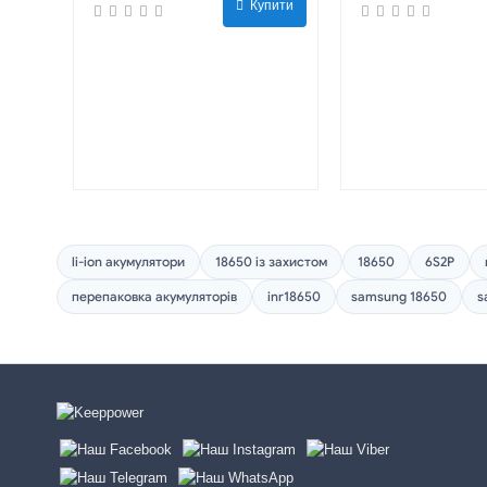
Купити
li-ion акумулятори
18650 із захистом
18650
6S2P
перепаковка акумуляторів
inr18650
samsung 18650
s