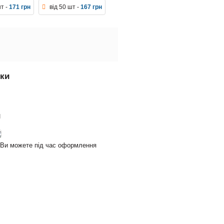
шт -
171 грн
від 50 шт -
167 грн
вки
и
и Ви можете під час оформлення