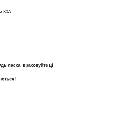
ом 30А
дь ласка, враховуйте ці
юються!