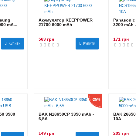
sung
Акумулятор KEEPPOWER
Panasonic
00 mA...
21700 6000 mAh
3200 mAh 
563 грн
171 грн
Купити
Купити
-25%
0 3500
BAK N18650CP 3350 mAh -
BAK 26650
6,5А
10А
149 грн
203 грн