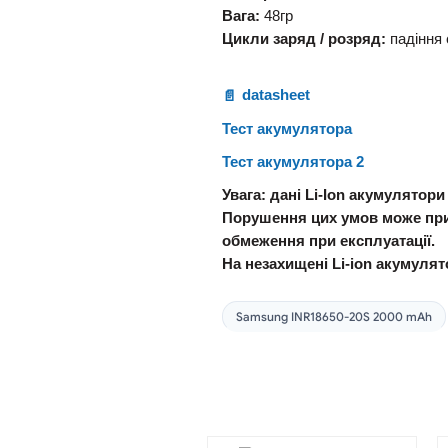
Вага:
48гр
Цикли заряд / розряд:
падіння 
datasheet
Тест акумулятора
Тест акумулятора 2
Увага: дані Li-Ion акумулятор
Порушення цих умов може приз
обмеження при експлуатації.
На незахищені Li-ion акумуля
Samsung INR18650-20S 2000 mAh