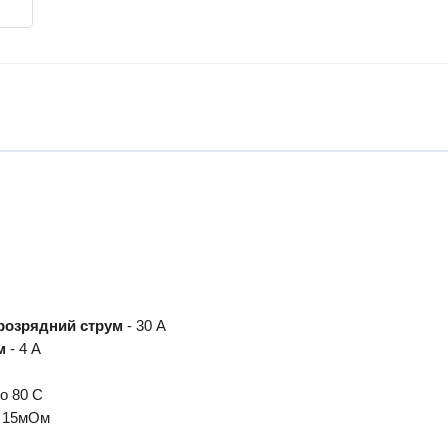
розрядний струм
- 30 А
м
- 4 А
to 80 C
 15мОм