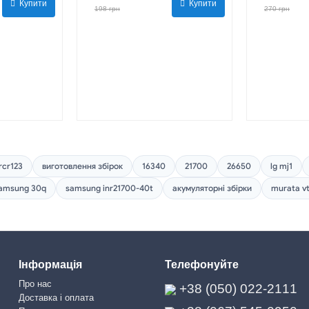
Купити
Купити
198 грн
270 грн
rcr123
виготовлення збірок
16340
21700
26650
lg mj1
amsung 30q
samsung inr21700-40t
акумуляторні збірки
murata v
Інформація
Телефонуйте
Про нас
+38 (050) 022-2111
Доставка і оплата