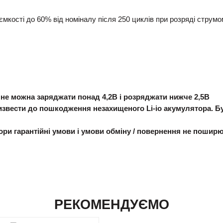
ємкості до 60% від номіналу після 250 циклів при розряді струм
и не можна заряджати понад 4,2В і розряджати нижче 2,5В
вести до пошкодження незахищеного Li-io акумулятора. Бу
тори гарантійні умови і умови обміну / повернення не пошир
РЕКОМЕНДУЄМО