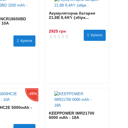
Акумуляторна батарея
21,6В 8,4A*г (збірк...
 NCR18650BD
- 10А
2925 грн
Купити
Купити
-25%
HC2E 5000mAh -
KEEPPOWER IMR21700
6000 mAh - 18А