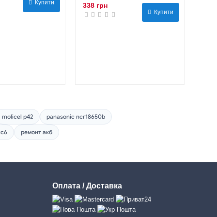
Купити
338 грн
Купити
molicel p42
panasonic ncr18650b
tc6
ремонт акб
Оплата / Доставка