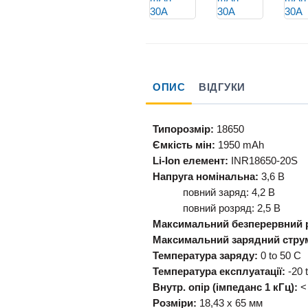
ОПИС
ВІДГУКИ
Типорозмір:
18650
Ємкість мін:
1950 mAh
Li-Ion елемент:
INR18650-20S
Напруга номінальна:
3,6 В
повний заряд: 4,2 В
повний розряд: 2,5 В
Максимальний безперервний 
Максимальний зарядний стру
Температура заряду:
0 to 50 C
Температура експлуатації:
-20 
Внутр. опір (імпеданс 1 кГц):
<
Розміри:
18,43 х 65 мм