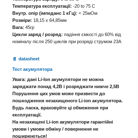
Температура експлуатації:
-20 to 75 C
Внутр. опір (імпеданс 1 кГц):
< 25мОм
Розміри:
18,15 х 64,85мм
Вага:
45гр
Цикли заряд / розряд:
падіння ємкості до 60% від
номіналу після 250 циклів при розряді струмом 23А
datasheet
Тест акумулятора
Увага: дані Li-Ion акумулятори не можна
заряджати понад 4,2В і розряджати нижче 2,5В
Порушення цих умов може призвести до
пошкодження незахищеного Li-ion акумулятора.
Будь ласка, враховуйте ці обмеження при
експлуатації.
На незахищені Li-ion акумулятори гарантійні
умови і умови обміну / повернення не
поширюються!