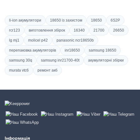
li-ion акумулятори
18650 із захистом
18650
6S2P
rcr123
виготовлення збірок
16340
21700
26650
lg mj1
molicel p42
panasonic ncr18650b
перепаковка акумуляторів
inr18650
samsung 18650
samsung 30q
samsung inr21700-40t
акумуляторні збірки
murata vtc6
ремонт акб
Інформація