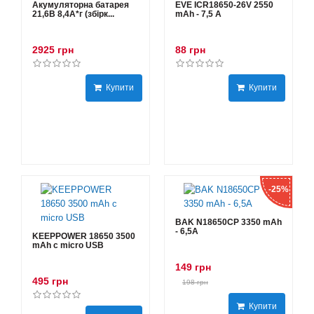
Акумуляторна батарея
EVE ICR18650-26V 2550
21,6В 8,4A*г (збірк...
mAh - 7,5 А
2925 грн
88 грн
Купити
Купити
-25%
BAK N18650CP 3350 mAh
- 6,5А
KEEPPOWER 18650 3500
mAh с micro USB
149 грн
495 грн
198 грн
Купити