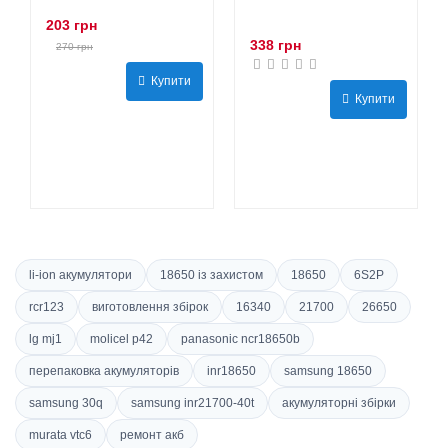
203 грн
338 грн
270 грн
Купити
Купити
li-ion акумулятори
18650 із захистом
18650
6S2P
rcr123
виготовлення збірок
16340
21700
26650
lg mj1
molicel p42
panasonic ncr18650b
перепаковка акумуляторів
inr18650
samsung 18650
samsung 30q
samsung inr21700-40t
акумуляторні збірки
murata vtc6
ремонт акб