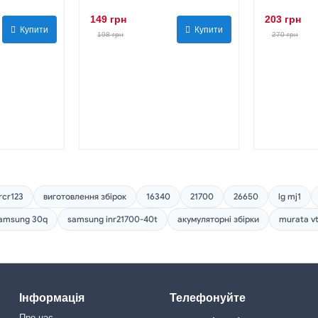
149 грн
203 грн
Купити
Купити
198 грн
270 грн
rcr123
виготовлення збірок
16340
21700
26650
lg mj1
amsung 30q
samsung inr21700-40t
акумуляторні збірки
murata v
Інформація
Телефонуйте
Про нас