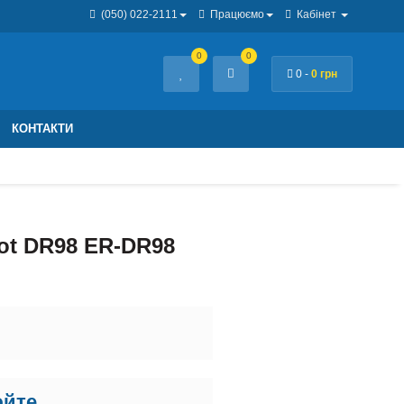
(050) 022-2111
Працюємо
Кабінет
0
0
0 -
0 грн
КОНТАКТИ
ot DR98 ER-DR98
юйте