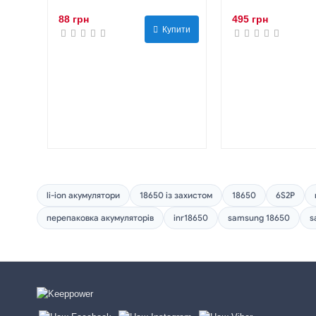
88 грн
495 грн
Купити
li-ion акумулятори
18650 із захистом
18650
6S2P
перепаковка акумуляторів
inr18650
samsung 18650
s