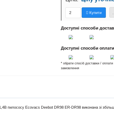
Купити
Доступні способи доста
Доступні способи оплат
* обрати спосіб доставки / оплат
замовлення
21,4В пилососу Ecovacs Deebot DR98 ER-DR98 виконана зі збільше