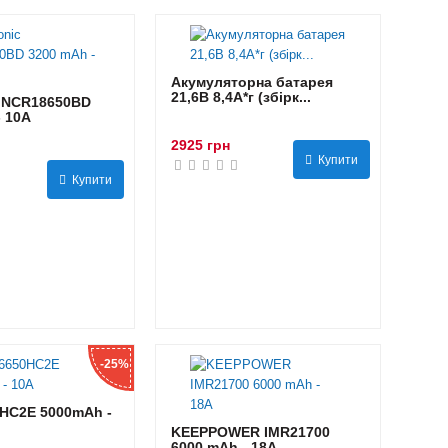
Акумуляторна батарея
21,6В 8,4A*г (збірк...
 NCR18650BD
- 10А
2925 грн
Купити
Купити
-25%
HC2E 5000mAh -
KEEPPOWER IMR21700
6000 mAh - 18А