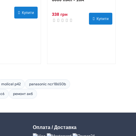
Купити
338 грн
Купити
molicel p42
panasonic ncr18650b
tc6
ремонт акб
Оплата / Доставка