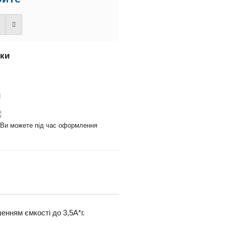
вки
и
и Ви можете під час оформлення
нням ємкості до 3,5А*г.