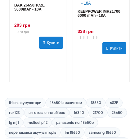
BAK 26650HC2E
5000mAh - 10А
KEEPPOWER IMR21700
6000 mAh - 18А
203 грн
338 грн
270 грн
Купити
Купити
li-ion акумулятори
18650 із захистом
18650
6S2P
rcr123
виготовлення збірок
16340
21700
26650
lg mj1
molicel p42
panasonic ncr18650b
перепаковка акумуляторів
inr18650
samsung 18650