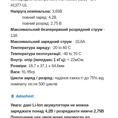
41377-UL
Напруга номінальна:
3,65В
повний заряд: 4,2В
повний розряд: 2,75 В
Максимальний безперервний розрядний струм
-
13А
Максимальний зарядний струм
- 10,6А
Температура заряду:
-20 to 60 C
Температура експлуатації:
-40 to 70 C
Внутр. опір (імпеданс 1 кГц):
< 22мОм
Розміри:
18,7 х 37,1 х 64,6мм
Вага:
91-95гр
Цикли заряд / розряд:
падіння ємності до 75% від
номіналу після 500 циклів
datasheet
Увага: дані Li-Ion акумулятори не можна
заряджати понад 4,2В і розряджати нижче 2,75В
Порушення цих умов може призвести до