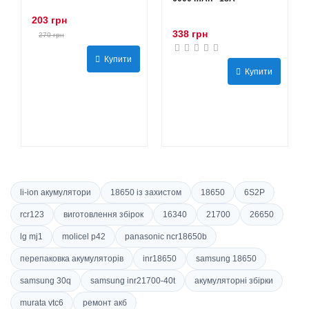
203 грн
338 грн
270 грн
Купити
Купити
li-ion акумулятори
18650 із захистом
18650
6S2P
rcr123
виготовлення збірок
16340
21700
26650
lg mj1
molicel p42
panasonic ncr18650b
перепаковка акумуляторів
inr18650
samsung 18650
samsung 30q
samsung inr21700-40t
акумуляторні збірки
murata vtc6
ремонт акб