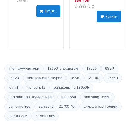
338 грн
270 грн
Купити
Купити
li-ion акумулятори
18650 із захистом
18650
6S2P
rcr123
виготовлення збірок
16340
21700
26650
lg mj1
molicel p42
panasonic ncr18650b
перепаковка акумуляторів
inr18650
samsung 18650
samsung 30q
samsung inr21700-40t
акумуляторні збірки
murata vtc6
ремонт акб