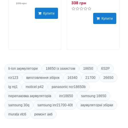
338 грн
270 грн
Купити
Купити
li-ion акумулятори
18650 із захистом
18650
6S2P
rcr123
виготовлення збірок
16340
21700
26650
lg mj1
molicel p42
panasonic ncr18650b
перепаковка акумуляторів
inr18650
samsung 18650
samsung 30q
samsung inr21700-40t
акумуляторні збірки
murata vtc6
ремонт акб