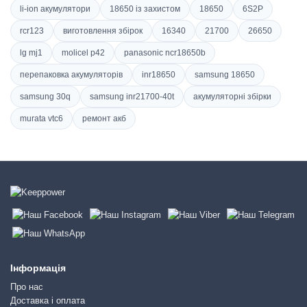
li-ion акумулятори
18650 із захистом
18650
6S2P
rcr123
виготовлення збірок
16340
21700
26650
lg mj1
molicel p42
panasonic ncr18650b
перепаковка акумуляторів
inr18650
samsung 18650
samsung 30q
samsung inr21700-40t
акумуляторні збірки
murata vtc6
ремонт акб
Інформація
Про нас
Доставка і оплата