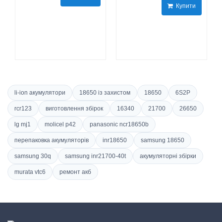
Купити
li-ion акумулятори
18650 із захистом
18650
6S2P
rcr123
виготовлення збірок
16340
21700
26650
lg mj1
molicel p42
panasonic ncr18650b
перепаковка акумуляторів
inr18650
samsung 18650
samsung 30q
samsung inr21700-40t
акумуляторні збірки
murata vtc6
ремонт акб