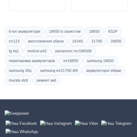
li-ion акумулятори
18650 із захистом
18650
6S2P
rcr123
виготовлення збірок
16340
21700
26650
lg mj1
molicel p42
panasonic ncr18650b
перепаковка акумуляторів
inr18650
samsung 18650
samsung 30q
samsung inr21700-40t
акумуляторні збірки
murata vtc6
ремонт акб