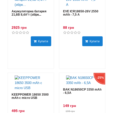
Акумуляторна батарея
EVE ICR18650-26V 2550
21,6В 8,4A*г (збірк...
mAh - 7,5 А
2925 грн
88 грн
Купити
Купити
-25%
BAK N18650CP 3350 mAh
- 6,5А
KEEPPOWER 18650 3500
mAh с micro USB
149 грн
495 грн
198 грн