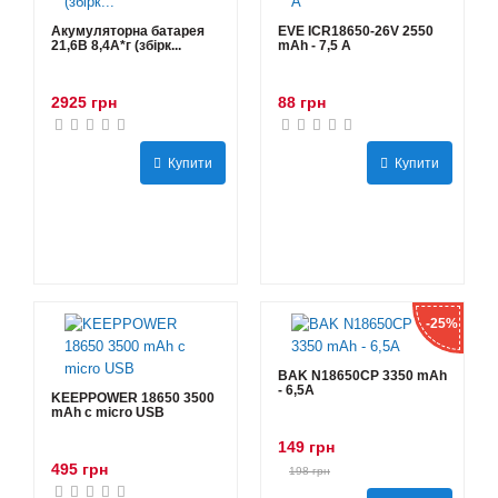
Акумуляторна батарея
EVE ICR18650-26V 2550
21,6В 8,4A*г (збірк...
mAh - 7,5 А
2925 грн
88 грн
Купити
Купити
-25%
BAK N18650CP 3350 mAh
- 6,5А
KEEPPOWER 18650 3500
mAh с micro USB
149 грн
495 грн
198 грн