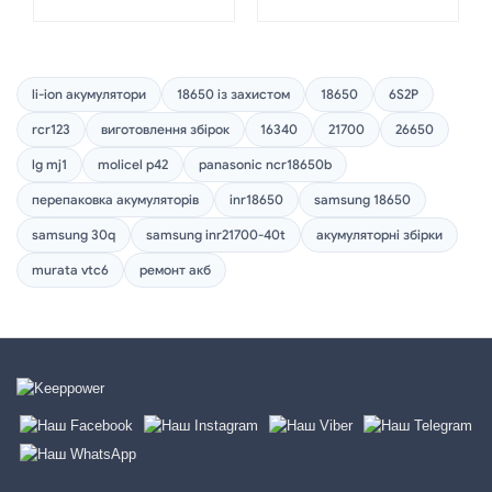
li-ion акумулятори
18650 із захистом
18650
6S2P
rcr123
виготовлення збірок
16340
21700
26650
lg mj1
molicel p42
panasonic ncr18650b
перепаковка акумуляторів
inr18650
samsung 18650
samsung 30q
samsung inr21700-40t
акумуляторні збірки
murata vtc6
ремонт акб