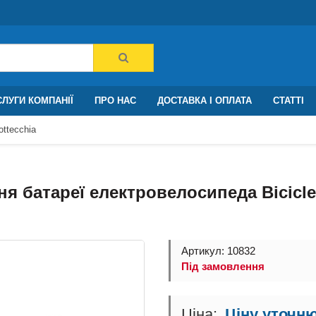
ЛУГИ КОМПАНІЇ
ПРО НАС
ДОСТАВКА І ОПЛАТА
СТАТТІ
ttecchia
я батареї електровелосипеда Biciclet
Артикул: 10832
Під замовлення
Ціну уточн