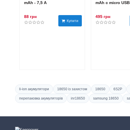
mAh - 7,5 А
mAh с micro USB
88 грн
495 грн
Купити
li-ion акумулятори
18650 із захистом
18650
6S2P
перепаковка акумуляторів
inr18650
samsung 18650
s