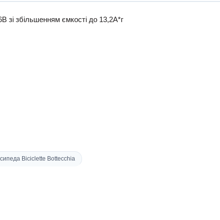
6В зі збільшенням ємкості до 13,2А*г
педа Biciclette Bottecchia