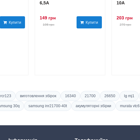
6,5А
10А
149 грн
203 грн
Купити
Купити
198 грн
270 грн
rcr123
виготовлення збірок
16340
21700
26650
lg mj1
amsung 30q
samsung inr21700-40t
акумуляторні збірки
murata vtc6