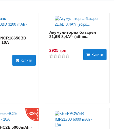
Акумуляторна батарея
21,6В 8,4A*г (збірк...
 NCR18650BD
- 10А
2925 грн
Купити
Купити
-25%
HC2E 5000mAh -