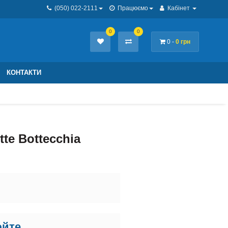
(050) 022-2111
Працюємо
Кабінет
0
0
0 -
0 грн
КОНТАКТИ
te Bottecchia
юйте