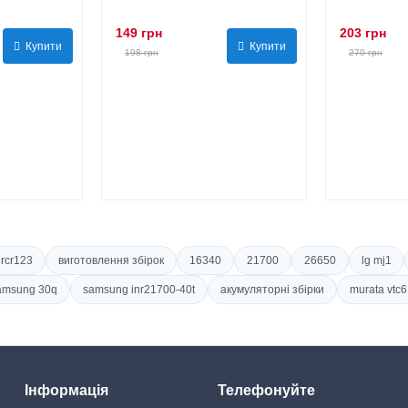
149 грн
203 грн
Купити
Купити
198 грн
270 грн
rcr123
виготовлення збірок
16340
21700
26650
lg mj1
amsung 30q
samsung inr21700-40t
акумуляторні збірки
murata vtc6
Інформація
Телефонуйте