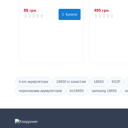
88 грн
495 грн
Купити
li-ion акумулятори
18650 із захистом
18650
6S2P
перепаковка акумуляторів
inr18650
samsung 18650
s