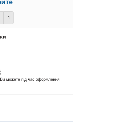
юйте
вки
и
и Ви можете під час оформлення