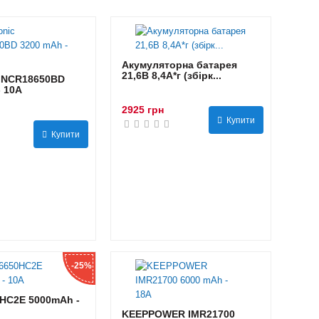
Акумуляторна батарея
21,6В 8,4A*г (збірк...
 NCR18650BD
- 10А
2925 грн
Купити
Купити
-25%
HC2E 5000mAh -
KEEPPOWER IMR21700