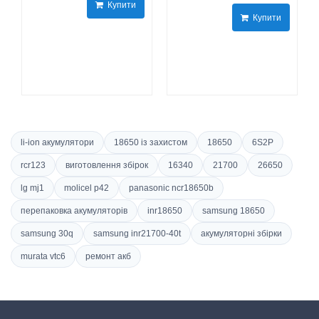
Купити
Купити
li-ion акумулятори
18650 із захистом
18650
6S2P
rcr123
виготовлення збірок
16340
21700
26650
lg mj1
molicel p42
panasonic ncr18650b
перепаковка акумуляторів
inr18650
samsung 18650
samsung 30q
samsung inr21700-40t
акумуляторні збірки
murata vtc6
ремонт акб