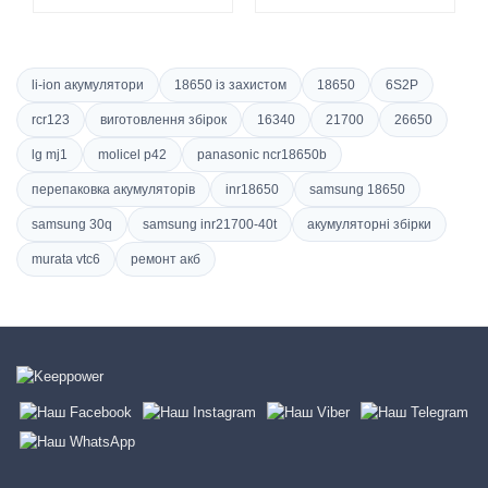
li-ion акумулятори
18650 із захистом
18650
6S2P
rcr123
виготовлення збірок
16340
21700
26650
lg mj1
molicel p42
panasonic ncr18650b
перепаковка акумуляторів
inr18650
samsung 18650
samsung 30q
samsung inr21700-40t
акумуляторні збірки
murata vtc6
ремонт акб