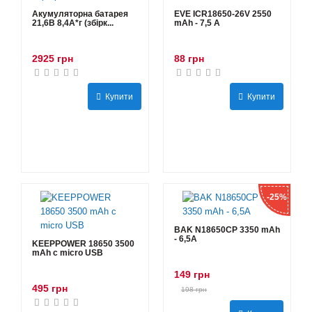
Акумуляторна батарея
EVE ICR18650-26V 2550
21,6В 8,4A*г (збірк...
mAh - 7,5 А
2925 грн
88 грн
Купити
Купити
-25%
BAK N18650CP 3350 mAh
- 6,5А
KEEPPOWER 18650 3500
mAh с micro USB
149 грн
495 грн
198 грн