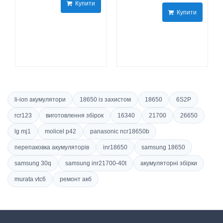
Купити
Купити
li-ion акумулятори
18650 із захистом
18650
6S2P
rcr123
виготовлення збірок
16340
21700
26650
lg mj1
molicel p42
panasonic ncr18650b
перепаковка акумуляторів
inr18650
samsung 18650
samsung 30q
samsung inr21700-40t
акумуляторні збірки
murata vtc6
ремонт акб