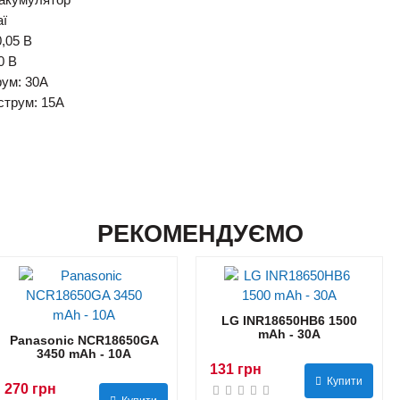
й акумулятор
аї
0,05 В
0 В
рум: 30A
струм: 15A
РЕКОМЕНДУЄМО
LG INR18650HB6 1500
mAh - 30А
Panasonic NCR18650GA
3450 mAh - 10А
131 грн
Купити
270 грн