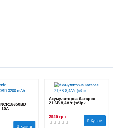
Акумуляторна батарея
21,6В 8,4A*г (збірк...
 NCR18650BD
- 10А
2925 грн
Купити
Купити