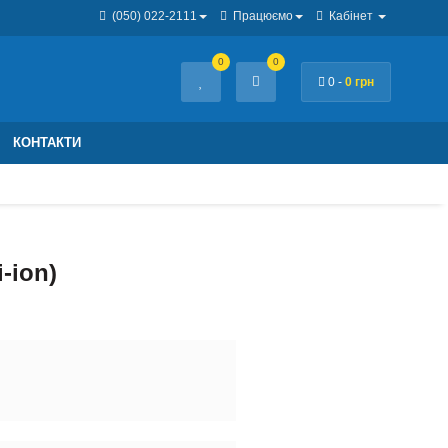
(050) 022-2111
Працюємо
Кабінет
0
0
0 -
0 грн
КОНТАКТИ
-ion)