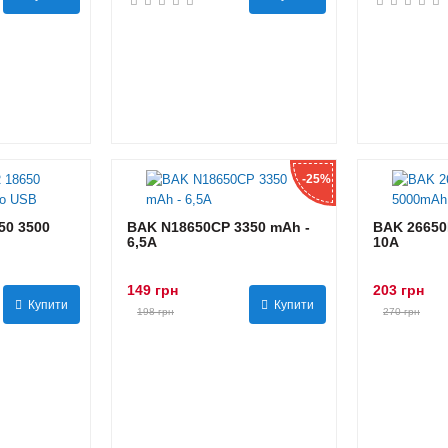
-25%
0 3500
BAK N18650CP 3350 mAh -
BAK 26650
6,5А
10А
149 грн
203 грн
Купити
Купити
198 грн
270 грн