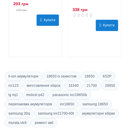
203 грн
338 грн
270 грн
Купити
Купити
li-ion акумулятори
18650 із захистом
18650
6S2P
rcr123
виготовлення збірок
16340
21700
26650
lg mj1
molicel p42
panasonic ncr18650b
перепаковка акумуляторів
inr18650
samsung 18650
samsung 30q
samsung inr21700-40t
акумуляторні збірки
murata vtc6
ремонт акб